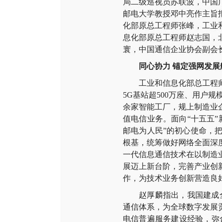
局二级巡视员苏联波，中国
邮电大学教授邓中亮作主旨
化部原总工程师张峰，工业
息化部原总工程师赵志国，
寰，中国通信企业协会副会
同心协力 锚定强网发展
工业和信息化部总工程师钟
5G基站超500万座、用户规
余家智能工厂，规上制造业企
值电信业务。面向“十五五
邮电为人民”的初心使命，
根基，统筹做好网络全面深
一代信息通信技术在以制造
展迈上新台阶，完善产业创
作，为技术业务创新营造良
赵厚麟指出，我国建成全球
通信体系，为全球数字发展
电信普遍服务建设经验，弥