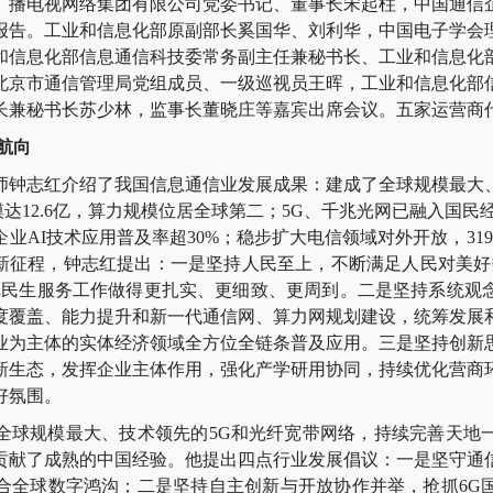
广播电视网络集团有限公司党委书记、董事长宋起柱，中国通信
报告。工业和信息化部原副部长奚国华、刘利华，中国电子学会
和信息化部信息通信科技委常务副主任兼秘书长、工业和信息化
北京市通信管理局党组成员、一级巡视员王晖，工业和信息化部
长兼秘书长苏少林，监事长董晓庄等嘉宾出席会议。五家运营商
航向
志红介绍了我国信息通信业发展成果：建成了全球规模最大
模达12.6亿，算力规模位居全球第二；5G、千兆光网已融入国民经
业AI技术应用普及率超30%；稳步扩大电信领域对外开放，31
”新征程，钟志红提出：一是坚持人民至上，不断满足人民对美好
把民生服务工作做得更扎实、更细致、更周到。二是坚持系统观
度覆盖、能力提升和新一代通信网、算力网规划建设，统筹发展
业为主体的实体经济领域全方位全链条普及应用。三是坚持创新
新生态，发挥企业主体作用，强化产学研用协同，持续优化营商
好氛围。
规模最大、技术领先的5G和光纤宽带网络，持续完善天地
贡献了成熟的中国经验。他提出四点行业发展倡议：一是坚守通
合全球数字鸿沟；二是坚持自主创新与开放协作并举，抢抓6G