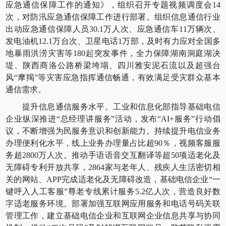
应急通信保障工作的通知》，组织召开专题视频调度会14
次，对防汛应急通信保障工作进行部署。组织信息通信行业
出动应急通信保障人员30.1万人次、应急通信车11万辆次、
发电油机12.1万台次、卫星电话1万部，及时有力应对全国多
地暴雨洪涝灾害等180起突发事件，全力保障湖南洞庭湖决
堤、陕西商洛公路桥梁垮塌、四川雅安泥石流以及超强台
风“摩羯”等灾害应急指挥通信畅通，有效满足受灾群众基本
通信需求。
提升信息通信服务水平。工业和信息化部指导基础电信
企业纵深推进“总经理讲服务”活动，发布“AI+服务”行动倡
议，不断增强为民服务意识和创新能力。持续提升电信业务
办理便利化水平，线上业务办理量占比超90％，视频客服服
务超2800万人次。推动手语语音交互翻译等超50项适老化及
无障碍专利开放共享，2864家与老年人、残疾人生活密切相
关的网站、APP完成适老化及无障碍改造，基础电信企业“一
键呼入人工客服”尊老专线累计服务5.2亿人次，营造良好数
字适老服务环境。部署加强互联网应用服务和电话号码关联
管理工作，建立基础电信企业和互联网企业信息共享与协同