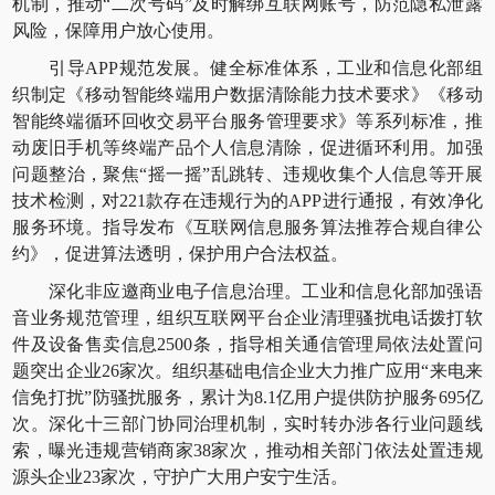
机制，推动“二次号码”及时解绑互联网账号，防范隐私泄露
风险，保障用户放心使用。
引导APP规范发展。健全标准体系，工业和信息化部组
织制定《移动智能终端用户数据清除能力技术要求》《移动
智能终端循环回收交易平台服务管理要求》等系列标准，推
动废旧手机等终端产品个人信息清除，促进循环利用。加强
问题整治，聚焦“摇一摇”乱跳转、违规收集个人信息等开展
技术检测，对221款存在违规行为的APP进行通报，有效净化
服务环境。指导发布《互联网信息服务算法推荐合规自律公
约》，促进算法透明，保护用户合法权益。
深化非应邀商业电子信息治理。工业和信息化部加强语
音业务规范管理，组织互联网平台企业清理骚扰电话拨打软
件及设备售卖信息2500条，指导相关通信管理局依法处置问
题突出企业26家次。组织基础电信企业大力推广应用“来电来
信免打扰”防骚扰服务，累计为8.1亿用户提供防护服务695亿
次。深化十三部门协同治理机制，实时转办涉各行业问题线
索，曝光违规营销商家38家次，推动相关部门依法处置违规
源头企业23家次，守护广大用户安宁生活。