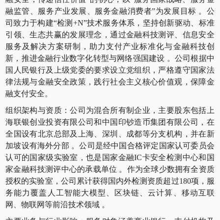
融监管、服务产业发展、服务金融消费者
”
为发展目标 。公
司致力于构建
“
检测
+N”
技术服务体系，坚持创新驱动、标准
引领、生态共赢的发展理念，通过金融科技测评、信息安全
服务及解决方案研制，助力支付产业标准化与金融科技创
新，推进金融行业数字化转型与网络强国建设 。公司根据中
国人民银行及上级党委的要求设立党组织，严格遵守国家法
律法规与金融安全政策，践行社会主义核心价值观，保障金
融支付安全。
组织架构与资质：公司为混合所有制企业，主要股东包括上
海联银创业投资有限公司和中国印钞造币集团有限公司，在
全国设有北京总部及上海、深圳、成都等分支机构，并在新
加坡设有海外分部 。公司是经中国合格评定国家认可委员会
认可的国家级实验室，也是国家金融
IC
卡安全检测中心和国
家金融科技测评中心的承载单位 。作为全球少数拥有全资质
授权的实验室，公司累计获得国内外检测资质超过
180
项，服
务能力覆盖人工智能大模型、区块链、云计算、移动互联
网、物联网等前沿技术领域 。